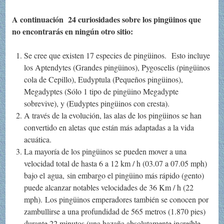
A continuación 24 curiosidades sobre los pingüinos que
no encontrarás en ningún otro sitio:
Se cree que existen 17 especies de pingüinos. Esto incluye
los Aptendytes (Grandes pingüinos), Pygoscelis (pingüinos
cola de Cepillo), Eudyptula (Pequeños pingüinos),
Megadyptes (Sólo 1 tipo de pingüino Megadypte
sobrevive), y (Eudyptes pingüinos con cresta).
A través de la evolución, las alas de los pingüinos se han
convertido en aletas que están más adaptadas a la vida
acuática.
La mayoría de los pingüinos se pueden mover a una
velocidad total de hasta 6 a 12 km / h (03.07 a 07.05 mph)
bajo el agua, sin embargo el pingüino más rápido (gento)
puede alcanzar notables velocidades de 36 Km / h (22
mph). Los pingüinos emperadores también se conocen por
zambullirse a una profundidad de 565 metros (1.870 pies)
durante 22 minutos (una hazaña absolutamente increíble