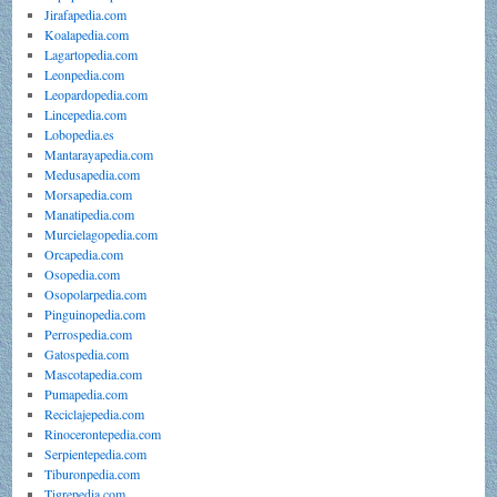
Jirafapedia.com
Koalapedia.com
Lagartopedia.com
Leonpedia.com
Leopardopedia.com
Lincepedia.com
Lobopedia.es
Mantarayapedia.com
Medusapedia.com
Morsapedia.com
Manatipedia.com
Murcielagopedia.com
Orcapedia.com
Osopedia.com
Osopolarpedia.com
Pinguinopedia.com
Perrospedia.com
Gatospedia.com
Mascotapedia.com
Pumapedia.com
Reciclajepedia.com
Rinocerontepedia.com
Serpientepedia.com
Tiburonpedia.com
Tigrepedia.com