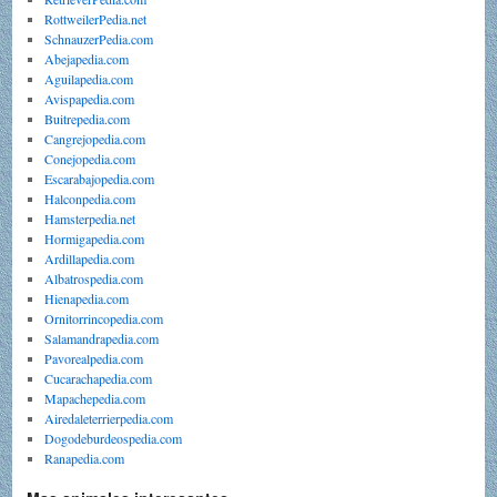
RottweilerPedia.net
SchnauzerPedia.com
Abejapedia.com
Aguilapedia.com
Avispapedia.com
Buitrepedia.com
Cangrejopedia.com
Conejopedia.com
Escarabajopedia.com
Halconpedia.com
Hamsterpedia.net
Hormigapedia.com
Ardillapedia.com
Albatrospedia.com
Hienapedia.com
Ornitorrincopedia.com
Salamandrapedia.com
Pavorealpedia.com
Cucarachapedia.com
Mapachepedia.com
Airedaleterrierpedia.com
Dogodeburdeospedia.com
Ranapedia.com