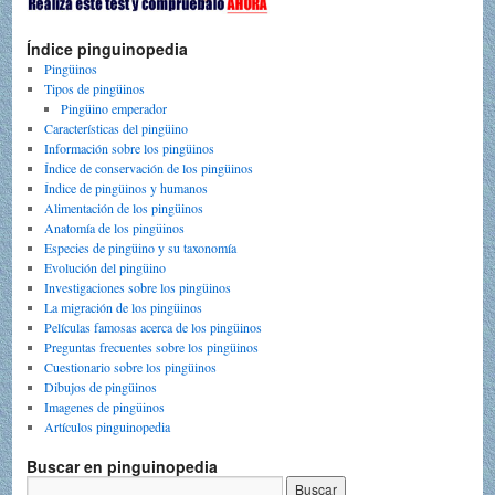
Índice pinguinopedia
Pingüinos
Tipos de pingüinos
Pingüino emperador
Características del pingüino
Información sobre los pingüinos
Índice de conservación de los pingüinos
Índice de pingüinos y humanos
Alimentación de los pingüinos
Anatomía de los pingüinos
Especies de pingüino y su taxonomía
Evolución del pingüino
Investigaciones sobre los pingüinos
La migración de los pingüinos
Películas famosas acerca de los pingüinos
Preguntas frecuentes sobre los pingüinos
Cuestionario sobre los pingüinos
Dibujos de pingüinos
Imagenes de pingüinos
Artículos pinguinopedia
Buscar en pinguinopedia