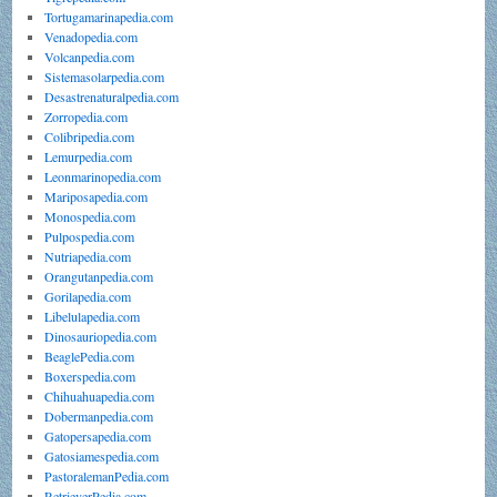
Tortugamarinapedia.com
Venadopedia.com
Volcanpedia.com
Sistemasolarpedia.com
Desastrenaturalpedia.com
Zorropedia.com
Colibripedia.com
Lemurpedia.com
Leonmarinopedia.com
Mariposapedia.com
Monospedia.com
Pulpospedia.com
Nutriapedia.com
Orangutanpedia.com
Gorilapedia.com
Libelulapedia.com
Dinosauriopedia.com
BeaglePedia.com
Boxerspedia.com
Chihuahuapedia.com
Dobermanpedia.com
Gatopersapedia.com
Gatosiamespedia.com
PastoralemanPedia.com
RetrieverPedia.com