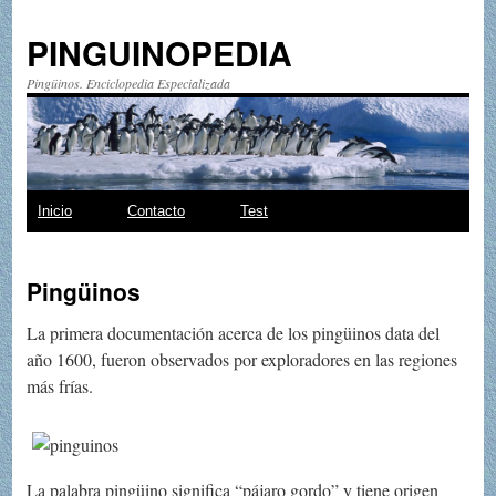
PINGUINOPEDIA
Pingüinos. Enciclopedia Especializada
Saltar
Inicio
Contacto
Test
al
Pingüinos
contenido
La primera documentación acerca de los pingüinos data del
año 1600, fueron observados por exploradores en las regiones
más frías.
La palabra pingüino significa “pájaro gordo” y tiene origen