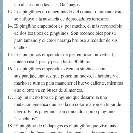
tan al sur como las Islas Galápagos.
Los pingüinos no tienen miedo del contacto humano, esto
se atribuye a la ausencia de depredadores terrestres.
El pingüino emperador es, por mucho, el más reconocible
de dos los tipos de pingüinos. Son reconocibles por su
gran tamaño y el color naranja brilloso alrededor de sus
cuellos.
Los pingüinos emperador de pie, en posición vertical,
miden casi 4 pies y pesan hasta 90 libras.
Los pingüinos emperador viven en simbiosis con
sus parejas, una vez que ponen un huevo, la hembra y el
macho se turnan para mantener el huevo caliente, mientras
que el otro va en busca de alimentos.
Hay un cierto tipo de pingüino que desarrolla una
mutación genética que les da un color marrón en lugar de
negro. Estos pingüinos son conocidos como pingüinos
“isabelinos”.
El pingüino de Galápagos es el pingüino que vive más
cerca de la línea ecuatorial. Son capaces de mantenerse